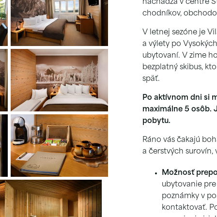
nachádza v centre Št
chodníkov, obchodov 
V letnej sezóne je 
a výlety po Vysokých 
ubytovaní. V zime ho
bezplatný skibus, kt
späť.
Po aktívnom dni si 
maximálne 5 osôb. J
pobytu.
Ráno vás čakajú boha
a čerstvých surovín,
Možnosť prepoj
ubytovanie pre
poznámky v po
kontaktovať. 