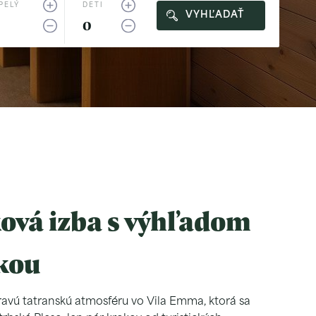
PELÝ
DETI
VYHĽADAŤ
ová izba s výhľadom
lkou
pravú tatranskú atmosféru vo Vila Emma, ktorá sa