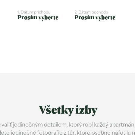
1. Dátum príchodu
2. Dátum odchodu
Prosím vyberte
Prosím vyberte
Všetky izby
aliť jedinečným detailom, ktorý robí každý apartmá
dete jedinečné fotografie z túr, ktore osobne nafotila 