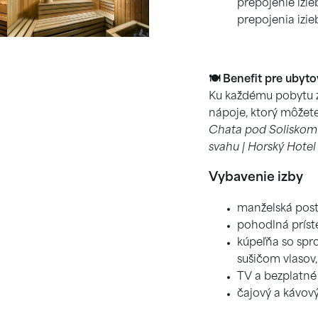
prepojenie izieb
prepojenia izi
🍽 Benefit pre ubyt
Ku každému pobytu z
nápoje, ktorý môžet
Chata pod Soliskom |
svahu | Horský Hotel
Vybavenie izby
manželská post
pohodlná príst
kúpeľňa so spr
sušičom vlasov
TV a bezplatné
čajový a kávový