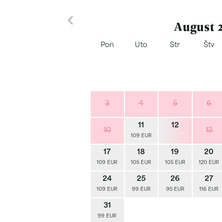
August 
Pon
Uto
Str
Štv
3
4
5
6
11
12
10
13
109 EUR
17
18
19
20
109 EUR
105 EUR
105 EUR
120 EUR
24
25
26
27
109 EUR
99 EUR
95 EUR
116 EUR
31
99 EUR