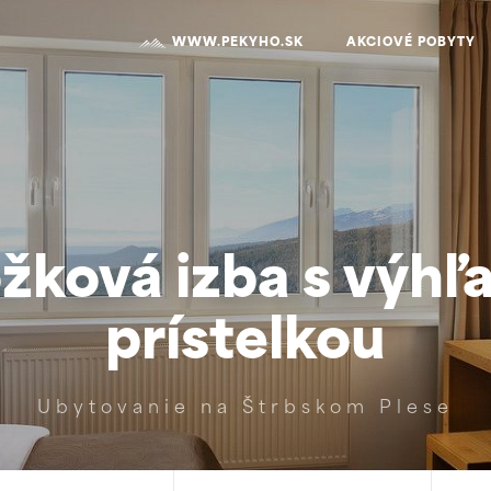
WWW.PEKYHO.SK
AKCIOVÉ POBYTY
žková izba s výh
prístelkou
Ubytovanie na Štrbskom Plese