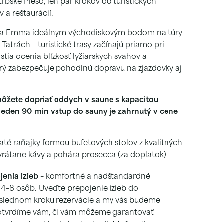
rbské Pleso, len pár krokov od turistických
a reštaurácií.
Vila Emma ideálnym východiskovým bodom na túry
Tatrách – turistické trasy začínajú priamo pri
stia ocenia blízkosť lyžiarskych svahov a
orý zabezpečuje pohodlnú dopravu na zjazdovky aj
môžete dopriať oddych v saune s kapacitou
eden 90 min vstup do sauny je zahrnutý v cene
té raňajky formou bufetových stolov z kvalitných
 vrátane kávy a pohára prosecca (za doplatok).
enia izieb
– komfortné a nadštandardné
 4–8 osôb. Uveďte prepojenie izieb do
slednom kroku rezervácie a my vás budeme
Potvrdíme vám, či vám môžeme garantovať