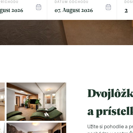
PRÍCHODU
DÁTUM ODCHODU
DOS
gust 2026
07. August 2026
Dvojlôžk
a príste
Užite si pohodlie a 