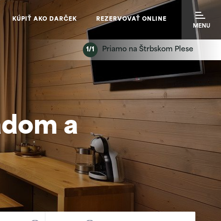
KÚPIŤ AKO DARČEK
REZERVOVAŤ ONLINE
MENU
Priamo na Štrbskom Plese
1/1
ľadom a