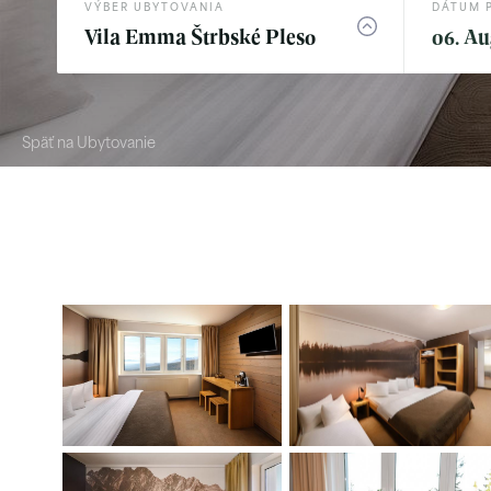
VÝBER UBYTOVANIA
DÁTUM 
Vila Emma Štrbské Pleso
06. Au
Späť na Ubytovanie