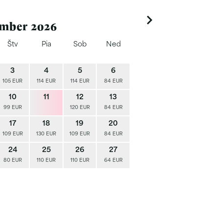
mber 2026
Štv
Pia
Sob
Ned
Pon
Uto
3
4
5
6
105 EUR
114 EUR
114 EUR
84 EUR
10
11
12
13
5
6
99 EUR
120 EUR
84 EUR
64 EUR
74 EUR
7
17
18
19
20
12
13
109 EUR
130 EUR
109 EUR
84 EUR
74 EUR
74 EUR
6
24
25
26
27
19
20
80 EUR
110 EUR
110 EUR
64 EUR
64 EUR
64 EUR
6
26
27
90 EUR
90 EUR
9