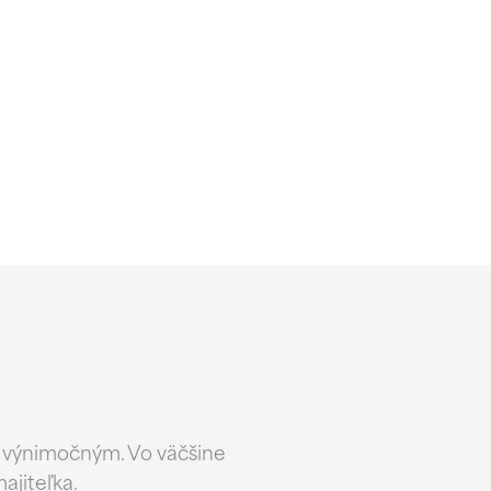
n výnimočným. Vo väčšine
majiteľka.