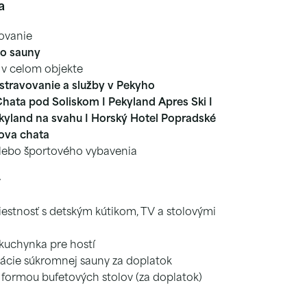
a
ovanie
do sauny
 v celom objekte
 stravovanie a služby v Pekyho
hata pod Soliskom I Pekyland Apres Ski I
kyland na svahu I Horský Hotel Popradské
hova chata
alebo športového vybavenia
y
estnosť s detským kútikom, TV a stolovými
kuchynka pre hostí
ácie súkromnej sauny za doplatok
 formou bufetových stolov (za doplatok)