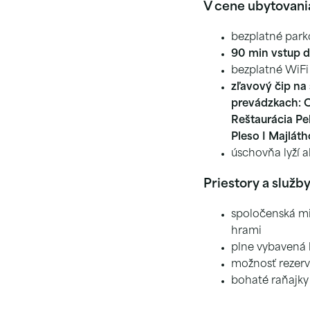
V cene ubytovani
bezplatné park
90 min vstup 
bezplatné WiFi
zľavový čip na
prevádzkach: C
Reštaurácia Pe
Pleso I Majlát
úschovňa lyží 
Priestory a služb
spoločenská mi
hrami
plne vybavená 
možnosť rezerv
bohaté raňajky