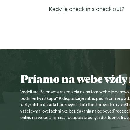
Kedy je check in a check out?
Priamo na webe vždy 
Vedeli ste, že priama rezervácia na našom webe je cenovo
podmienky nákupu? K dispozícii je zabezpečná online platb
karty) alebo úhrada bankovými tlačidlami prevodom z vášh
vašej e-mailovej schránke bez čakania na odpoveď recepcie
online na webe a aj naša recepcia si ceny a dostupnosti ove