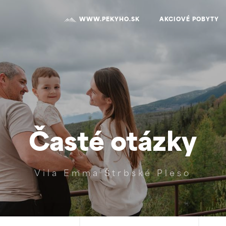
WWW.PEKYHO.SK
AKCIOVÉ POBYTY
Časté otázky
Vila Emma Štrbské Pleso