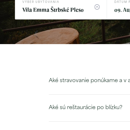
VÝBER UBYTOVANIA
DÁTUM 
Vila Emma Štrbské Pleso
09. Au
Aké stravovanie ponúkame a v 
Aké sú reštaurácie po blízku?