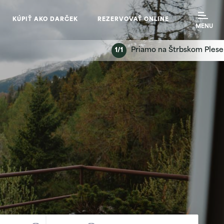
KÚPIŤ AKO DARČEK
REZERVOVAŤ ONLINE
MENU
Priamo na Štrbskom Plese
1/1