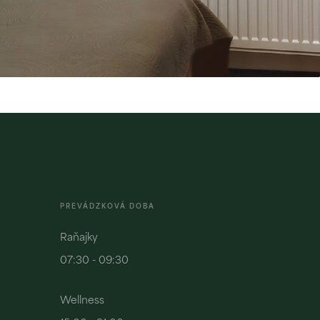
PREVÁDZKOVÁ DOBA
Hotel Solisko
Vila Marína
Raňajky
Zobraziť
Zobraziť
07:30 - 09:30
Wellness