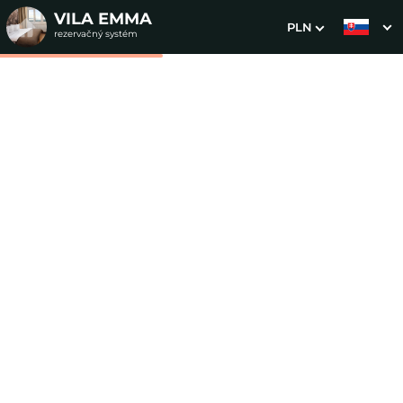
VILA EMMA
PLN
rezervačný systém
1. Výber pobytu
2. Doplnkové služby
3. Vaše údaje
Dátum príchodu
Dátum odchodu
Prosím vyberte
Prosím vyberte
Inšpirujte sa akciovými pobytmi
Cena od
0 EUR