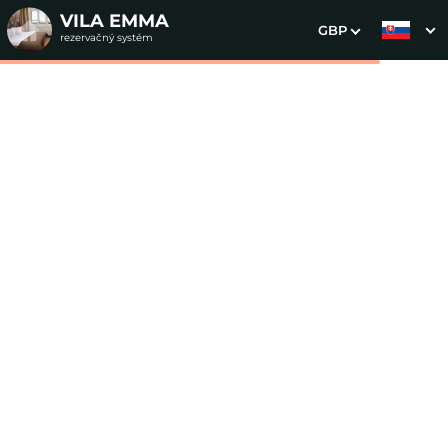
VILA EMMA
GBP
rezervačný systém
1. Výber pobytu
2. Doplnkové služby
3. Vaše údaje
Dátum príchodu
Dátum odchodu
Prosím vyberte
Prosím vyberte
Inšpirujte sa akciovými pobytmi
Cena od
0 EUR