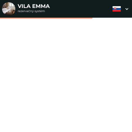
VILA EMMA
rezervačný systém
2. ODOSLANIE
1. VÝBER POUKAZU
3. PLATBA
OBJEDNÁVKY
Objednávka poukazu
Vyplňte nevyhnutné údaje pre odoslanie objednávky